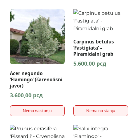
gorije
gorije
Carpinus betulus
‘Fastigiata’ –
Piramidalni grab
5.600,00
рсд
Acer negundo
‘Flamingo’ (šarenolisni
javor)
3.600,00
рсд
Nema na stanju
Nema na stanju