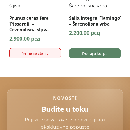
Prunus cerasifera
Salix integra ‘Flamingo’
‘Pissardii’ –
– Šarenolisna vrba
Crvenolisna šljiva
2.200,00
рсд
2.900,00
рсд
Nema na stanju
Dodaj u korpu
NOVOSTI
Budite u toku
Prijavite se za savete o nezi biljaka i
ekskluzivne popuste