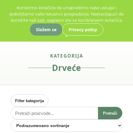
.
Pogledajte našu ponudu cveća
Ovaj period je idealan za
✦✦✦
✦✦✦
Koristimo kolačiće da unapredimo naše usluge i
poboljšamo vaše iskustvo pregledanja. Nastavljajući da
koristite naš sajt, saglasni ste sa korišćenjem kolačića.
Slažem se
Privacy policy
gorije
KATEGORIJA
gorije
Drveće
gorije
Filter kategorija
gorije
Pretraži
Pretraži
proizvode