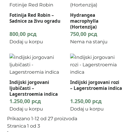
Fotinija Red Robin –
Hydrangea
Sadnice za živu ogradu
macrophylla
(Hortenzija)
800,00
рсд
750,00
рсд
Dodaj u korpu
Nema na stanju
Indijski jorgovani
Indijski jorgovani rozi
ljubičasti –
– Lagerstroemia indica
Lagerstroemia indica
1.250,00
рсд
1.250,00
рсд
Dodaj u korpu
Dodaj u korpu
Prikazano 1-12 od 27 proizvoda
Stranica 1 od 3