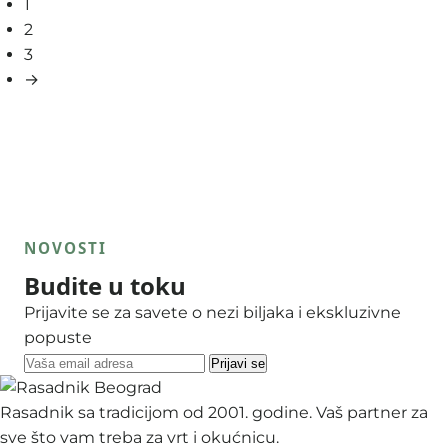
1
2
3
→
NOVOSTI
Budite u toku
Prijavite se za savete o nezi biljaka i ekskluzivne
popuste
Prijavi se
Rasadnik sa tradicijom od 2001. godine. Vaš partner za
sve što vam treba za vrt i okućnicu.