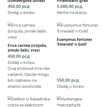
(tumbergova žutika)
Piramidalni grab
450,00
рсд
5.600,00
рсд
Dodaj u korpu
Nema na stanju
Euonymus fortunei
‘Emerald‘ n Gold’
Erica carnea (crnjuša,
zimski šešir, vres)
450,00
рсд
Dodaj u korpu
Ovaj proizvod ima više
varijanti. Opcije mogu
550,00
рсд
biti izabrane na
stranici proizvoda.
Dodaj u korpu