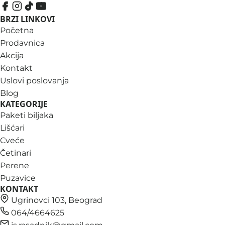
BRZI LINKOVI
Početna
Prodavnica
Akcija
Kontakt
Uslovi poslovanja
Blog
KATEGORIJE
Paketi biljaka
Lišćari
Cveće
Četinari
Perene
Puzavice
KONTAKT
Ugrinovci 103, Beograd
064/4664625