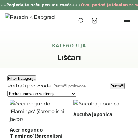
Pogledajte našu ponudu cveća
Ovaj period je idealan za sa
✦✦
✦✦✦
KATEGORIJA
Lišćari
Filter kategorija
Pretraži proizvode
Pretraži
Aucuba japonica
Acer negundo
‘Flamingo’ (šarenolisni