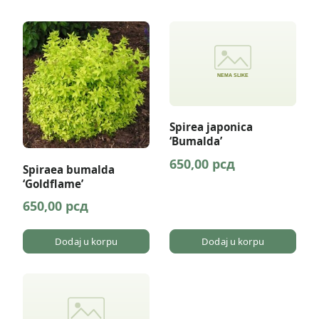
gorije
gorije
Spirea japonica
‘Bumalda’
650,00
рсд
Spiraea bumalda
‘Goldflame’
650,00
рсд
Dodaj u korpu
Dodaj u korpu