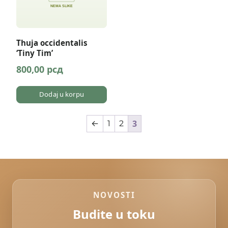
Thuja occidentalis
‘Tiny Tim’
800,00
рсд
Dodaj u korpu
3
←
1
2
NOVOSTI
Budite u toku