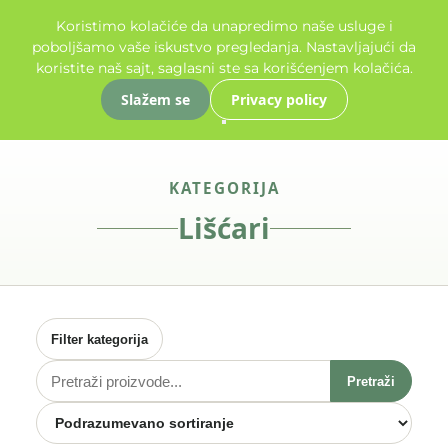
rade.
Pogledajte našu ponudu cveća
Ovaj period je ideala
✦✦✦
✦✦✦
Koristimo kolačiće da unapredimo naše usluge i
poboljšamo vaše iskustvo pregledanja. Nastavljajući da
koristite naš sajt, saglasni ste sa korišćenjem kolačića.
Slažem se
Privacy policy
gorije
KATEGORIJA
gorije
Lišćari
gorije
Filter kategorija
gorije
Pretraži
Pretraži
proizvode