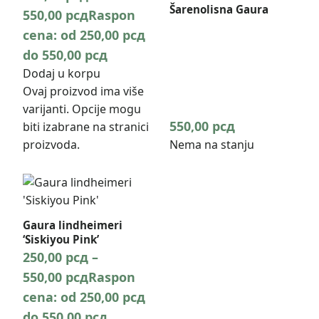
Šarenolisna Gaura
550,00
рсд
Raspon
cena: od 250,00 рсд
do 550,00 рсд
Dodaj u korpu
Ovaj proizvod ima više
varijanti. Opcije mogu
550,00
рсд
biti izabrane na stranici
proizvoda.
Nema na stanju
Gaura lindheimeri
‘Siskiyou Pink’
250,00
рсд
–
550,00
рсд
Raspon
cena: od 250,00 рсд
do 550,00 рсд