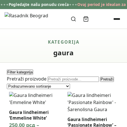
Pogledajte našu ponudu cveća
Ovaj period je idealan za 
✦✦✦
✦✦✦
KATEGORIJA
gaura
Filter kategorija
Pretraži proizvode
Pretraži
Gaura lindheimeri
‘Emmeline White’
Gaura lindheimeri
250,00
рсд
–
‘Passionate Rainbow’ –