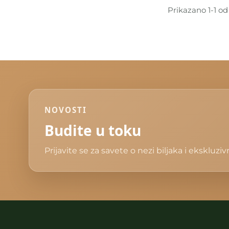
Prikazano 1-1 od
NOVOSTI
Budite u toku
Prijavite se za savete o nezi biljaka i ekskluz