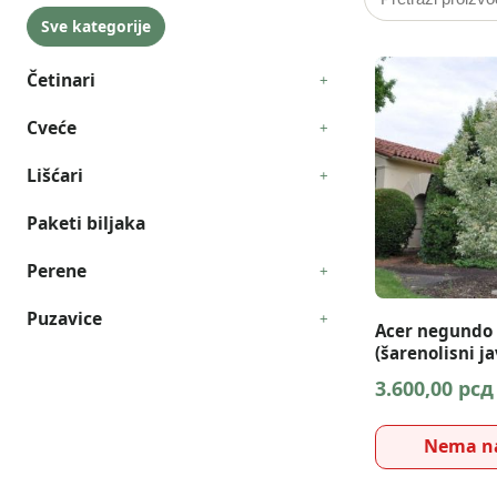
proizvode
Sve kategorije
Četinari
+
Prikaži
podkategorije
Cveće
+
Prikaži
podkategorije
Lišćari
+
Prikaži
podkategorije
Paketi biljaka
Perene
+
Prikaži
podkategorije
Puzavice
+
Prikaži
Acer negundo 
podkategorije
(šarenolisni ja
3.600,00
рсд
Nema na