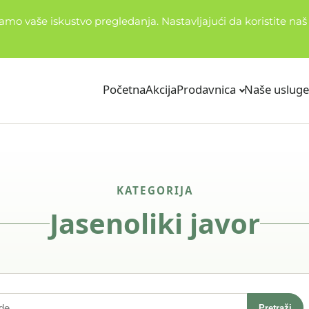
je idealan za sadnju žive ograde.
Pogledajte našu ponudu
✦✦✦
o vaše iskustvo pregledanja. Nastavljajući da koristite naš s
Početna
Akcija
Prodavnica
Naše usluge
KATEGORIJA
Jasenoliki javor
Pretraži