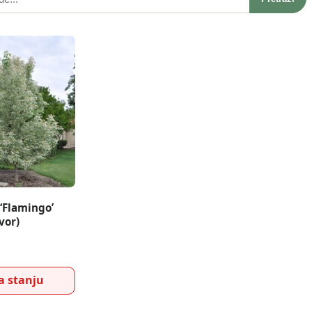
‘Flamingo’
vor)
 stanju