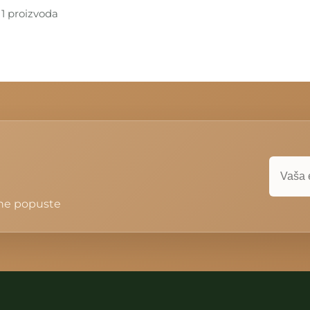
 1 proizvoda
ivne popuste