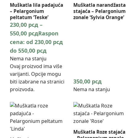
Muškatla lila padajuća
Muškatla narandžasta
– Pelargonium
stajaća – Pelargonium
peltatum ‘Teske’
zonale ‘Sylvia Orange’
230,00
рсд
–
550,00
рсд
Raspon
cena: od 230,00 рсд
do 550,00 рсд
Nema na stanju
Ovaj proizvod ima više
varijanti. Opcije mogu
350,00
рсд
biti izabrane na stranici
proizvoda.
Nema na stanju
Muškatla Roze stajaća