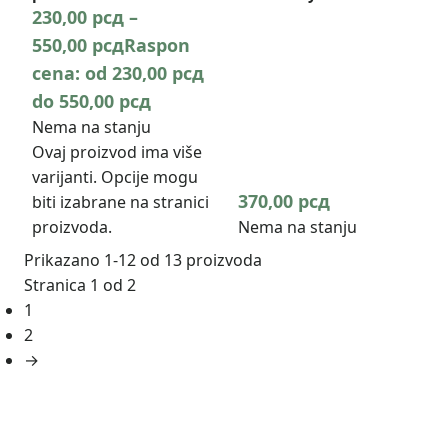
230,00
рсд
–
550,00
рсд
Raspon
cena: od 230,00 рсд
do 550,00 рсд
Nema na stanju
Ovaj proizvod ima više
varijanti. Opcije mogu
370,00
рсд
biti izabrane na stranici
proizvoda.
Nema na stanju
Prikazano 1-12 od 13 proizvoda
Stranica 1 od 2
1
2
→