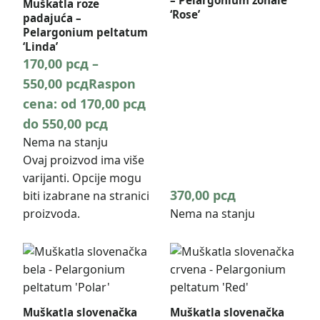
– Pelargonium zonale
Muškatla roze
‘Rose’
padajuća –
Pelargonium peltatum
‘Linda’
170,00
рсд
–
550,00
рсд
Raspon
cena: od 170,00 рсд
do 550,00 рсд
Nema na stanju
Ovaj proizvod ima više
varijanti. Opcije mogu
370,00
рсд
biti izabrane na stranici
proizvoda.
Nema na stanju
Muškatla slovenačka
Muškatla slovenačka