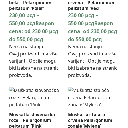
bela – Pelargonium
crvena – Pelargonium
peltatum ‘Polar’
peltatum ‘Red’
230,00
рсд
–
230,00
рсд
–
550,00
рсд
Raspon
550,00
рсд
Raspon
cena: od 230,00 рсд
cena: od 230,00 рсд
do 550,00 рсд
do 550,00 рсд
Nema na stanju
Nema na stanju
Ovaj proizvod ima više
Ovaj proizvod ima više
varijanti. Opcije mogu
varijanti. Opcije mogu
biti izabrane na stranici
biti izabrane na stranici
proizvoda.
proizvoda.
Muškatla slovenačka
Muškatla stajaća
roze – Pelargonium
crvena Pelargonium
peltatum ‘Pink’
zonale ‘Mylena’