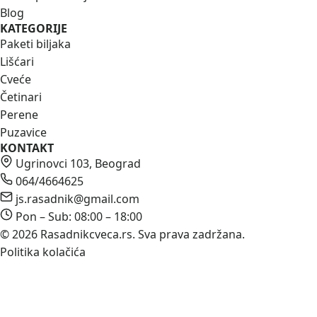
Blog
KATEGORIJE
Paketi biljaka
Lišćari
Cveće
Četinari
Perene
Puzavice
KONTAKT
Ugrinovci 103, Beograd
064/4664625
js.rasadnik@gmail.com
Pon – Sub: 08:00 – 18:00
© 2026 Rasadnikcveca.rs. Sva prava zadržana.
Politika kolačića
Koristimo kolačiće da unapredimo naše usluge i
poboljšamo vaše iskustvo pregledanja. Nastavljajući da
koristite naš sajt, saglasni ste sa korišćenjem kolačića.