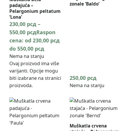
zonale ‘Baldo’
padajuća –
Pelargonium peltatum
‘Lona’
230,00
рсд
–
550,00
рсд
Raspon
cena: od 230,00 рсд
do 550,00 рсд
Nema na stanju
Ovaj proizvod ima više
varijanti. Opcije mogu
250,00
рсд
biti izabrane na stranici
proizvoda.
Nema na stanju
Muškatla crvena