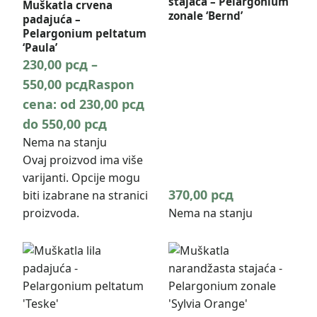
stajaća – Pelargonium
Muškatla crvena
zonale ‘Bernd’
padajuća –
Pelargonium peltatum
‘Paula’
230,00
рсд
–
550,00
рсд
Raspon
cena: od 230,00 рсд
do 550,00 рсд
Nema na stanju
Ovaj proizvod ima više
varijanti. Opcije mogu
370,00
рсд
biti izabrane na stranici
proizvoda.
Nema na stanju