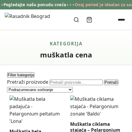
Pogledajte našu ponudu cveća
Ovaj period je idealan za sadn
✦✦✦
KATEGORIJA
muškatla cena
Filter kategorija
Pretraži proizvode
Pretraži
Muškatla ciklama
stajaća – Pelargonium
Muškatla bela