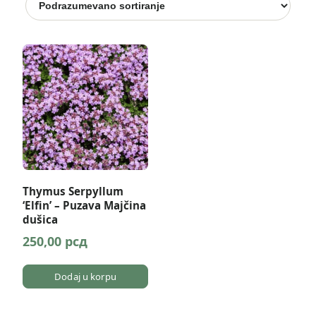
Thymus Serpyllum
‘Elfin’ – Puzava Majčina
dušica
250,00
рсд
Dodaj u korpu