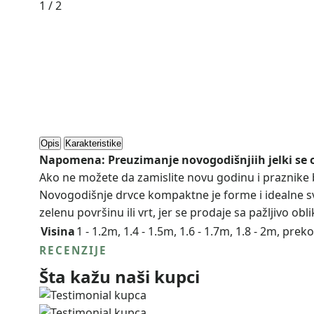
1
/
2
Opis
Karakteristike
Napomena: Preuzimanje novogodišnjiih jelki se o
Ako ne možete da zamislite novu godinu i praznike
Novogodišnje drvce kompaktne je forme i idealne sv
zelenu površinu ili vrt, jer se prodaje sa pažljivo 
Visina
1 - 1.2m, 1.4 - 1.5m, 1.6 - 1.7m, 1.8 - 2m, prek
RECENZIJE
Šta kažu naši kupci