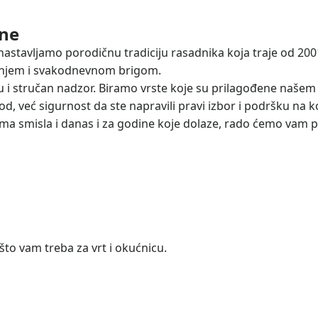
ine
nastavljamo porodičnu tradiciju rasadnika koja traje od 2001
nanjem i svakodnevnom brigom.
u i stručan nadzor. Biramo vrste koje su prilagođene našem
 već sigurnost da ste napravili pravi izbor i podršku na k
ji ima smisla i danas i za godine koje dolaze, rado ćemo vam
što vam treba za vrt i okućnicu.