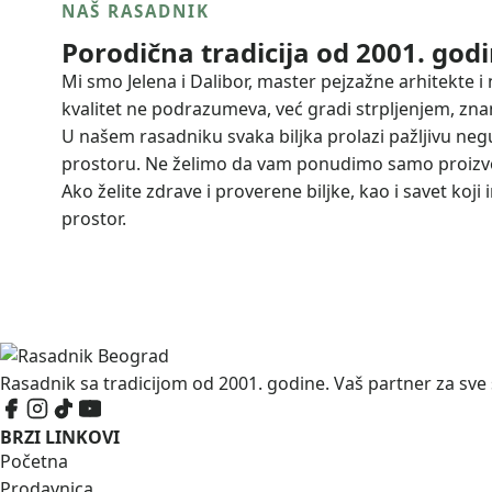
NAŠ RASADNIK
Porodična tradicija od 2001. god
Mi smo Jelena i Dalibor, master pejzažne arhitekte i 
kvalitet ne podrazumeva, već gradi strpljenjem, z
U našem rasadniku svaka biljka prolazi pažljivu neg
prostoru. Ne želimo da vam ponudimo samo proizvod,
Ako želite zdrave i proverene biljke, kao i savet ko
prostor.
Rasadnik sa tradicijom od 2001. godine. Vaš partner za sve 
BRZI LINKOVI
Početna
Prodavnica