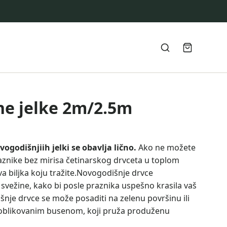
ne jelke 2m/2.5m
odišnjiih jelki se obavlja lično.
Ako ne možete
aznike bez mirisa četinarskog drvceta u toplom
va biljka koju tražite.Novogodišnje drvce
svežine, kako bi posle praznika uspešno krasila vaš
nje drvce se može posaditi na zelenu površinu ili
vo oblikovanim busenom, koji pruža produženu