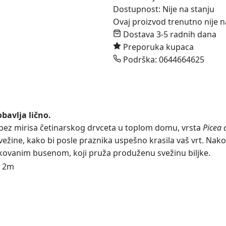
Dostupnost:
Nije na stanju
Ovaj proizvod trenutno nije n
Dostava 3-5 radnih dana
Preporuka kupaca
Podrška: 0644664625
bavlja lično.
 bez mirisa četinarskog drvceta u toplom domu, vrsta
Picea 
ežine, kako bi posle praznika uspešno krasila vaš vrt. Nak
oblikovanim busenom, koji pruža produženu svežinu biljke.
o 2m