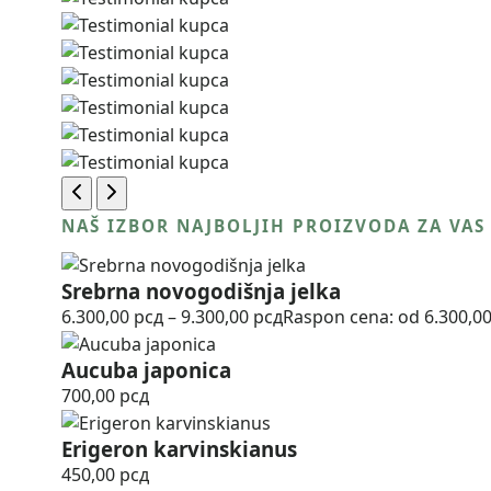
NAŠ IZBOR NAJBOLJIH PROIZVODA ZA VAS
Srebrna novogodišnja jelka
6.300,00
рсд
–
9.300,00
рсд
Raspon cena: od 6.300,00
Aucuba japonica
700,00
рсд
Erigeron karvinskianus
450,00
рсд