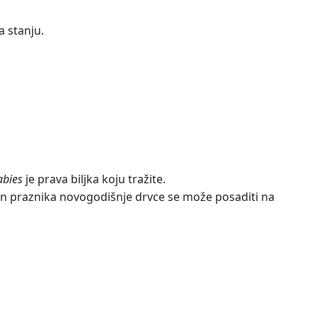
a stanju.
abies
je prava biljka koju tražite.
on praznika novogodišnje drvce se može posaditi na