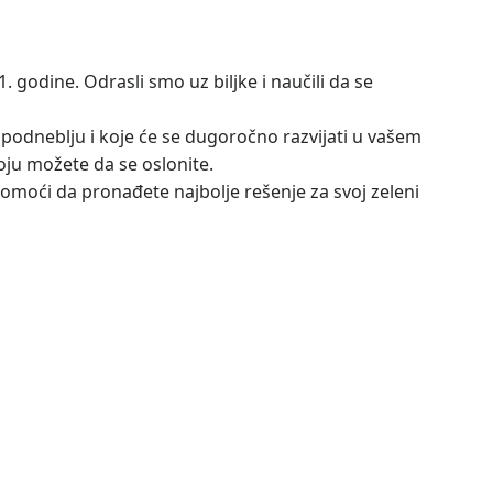
. godine. Odrasli smo uz biljke i naučili da se
 podneblju i koje će se dugoročno razvijati u vašem
oju možete da se oslonite.
 pomoći da pronađete najbolje rešenje za svoj zeleni