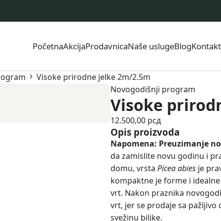
Početna
Akcija
Prodavnica
Naše usluge
Blog
Kontakt
program
Visoke prirodne jelke 2m/2.5m
Novogodišnji program
Visoke prirod
12.500,00
рсд
Opis proizvoda
Napomena: Preuzimanje novog
da zamislite novu godinu i pr
domu, vrsta
Picea abies
je pra
kompaktne je forme i idealne 
vrt. Nakon praznika novogodiš
vrt, jer se prodaje sa pažlji
svežinu biljke.