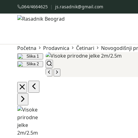
064/4664625
|
js.rasadnik@gmail.com
Početna
Prodavnica
Četinari
Novogodišnji 