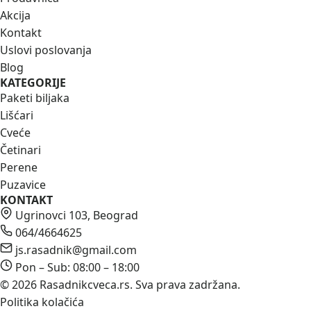
Akcija
Kontakt
Uslovi poslovanja
Blog
KATEGORIJE
Paketi biljaka
Lišćari
Cveće
Četinari
Perene
Puzavice
KONTAKT
Ugrinovci 103, Beograd
064/4664625
js.rasadnik@gmail.com
Pon – Sub: 08:00 – 18:00
© 2026 Rasadnikcveca.rs. Sva prava zadržana.
Politika kolačića