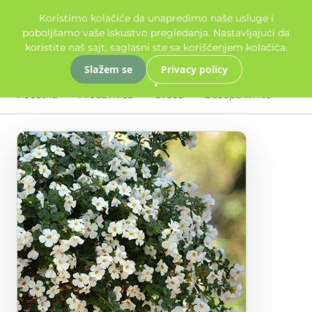
Koristimo kolačiće da unapredimo naše usluge i
poboljšamo vaše iskustvo pregledanja. Nastavljajući da
koristite naš sajt, saglasni ste sa korišćenjem kolačića.
Slažem se
Privacy policy
Početna
Prodavnica
Cveće
Bacopa white