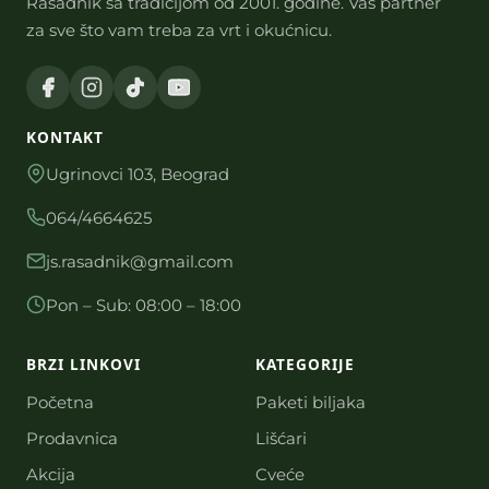
Rasadnik sa tradicijom od 2001. godine. Vaš partner
za sve što vam treba za vrt i okućnicu.
KONTAKT
Ugrinovci 103, Beograd
064/4664625
js.rasadnik@gmail.com
Pon – Sub: 08:00 – 18:00
BRZI LINKOVI
KATEGORIJE
Početna
Paketi biljaka
Prodavnica
Lišćari
Akcija
Cveće