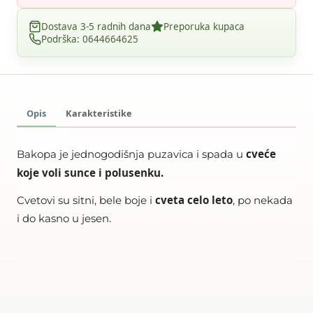
Dostava 3-5 radnih dana
Preporuka kupaca
Podrška: 0644664625
Opis
Karakteristike
cveće
Bakopa je jednogodišnja puzavica i spada u
koje voli sunce i polusenku.
cveta celo leto
Cvetovi su sitni, bele boje i
, po nekada
i do kasno u jesen.