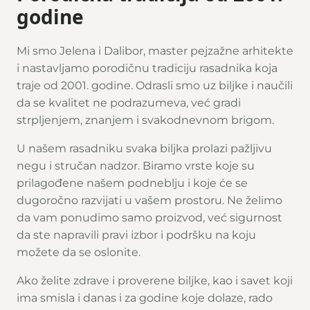
godine
Mi smo Jelena i Dalibor, master pejzažne arhitekte
i nastavljamo porodičnu tradiciju rasadnika koja
traje od 2001. godine. Odrasli smo uz biljke i naučili
da se kvalitet ne podrazumeva, već gradi
strpljenjem, znanjem i svakodnevnom brigom.
U našem rasadniku svaka biljka prolazi pažljivu
negu i stručan nadzor. Biramo vrste koje su
prilagođene našem podneblju i koje će se
dugoročno razvijati u vašem prostoru. Ne želimo
da vam ponudimo samo proizvod, već sigurnost
da ste napravili pravi izbor i podršku na koju
možete da se oslonite.
Ako želite zdrave i proverene biljke, kao i savet koji
ima smisla i danas i za godine koje dolaze, rado