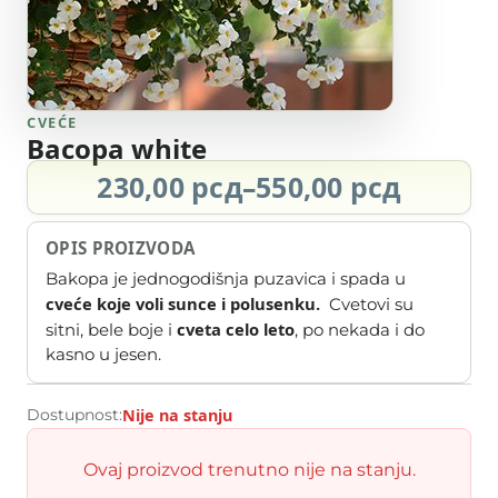
CVEĆE
Bacopa white
Raspon
230,00
рсд
–
550,00
рсд
cena:
od
OPIS PROIZVODA
230,00 рсд
Bakopa je jednogodišnja puzavica i spada u
do
cveće koje voli sunce i polusenku.
Cvetovi su
550,00 рсд
cveta celo leto
sitni, bele boje i
, po nekada i do
kasno u jesen.
Dostupnost:
Nije na stanju
Ovaj proizvod trenutno nije na stanju.