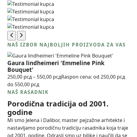
NAŠ IZBOR NAJBOLJIH PROIZVODA ZA VAS
Gaura lindheimeri 'Emmeline Pink
Bouquet'
250,00
рсд
–
550,00
рсд
Raspon cena: od 250,00 рсд
do 550,00 рсд
NAŠ RASADNIK
Porodična tradicija od 2001.
godine
Mi smo Jelena i Dalibor, master pejzažne arhitekte i
nastavljamo porodičnu tradiciju rasadnika koja traje
od 2001. godine. Odrasli smo uz biljke i naučili da se