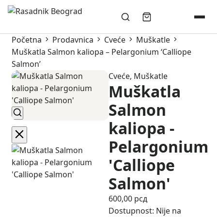
Početna
Prodavnica
Cveće
Muškatle
Muškatla Salmon kaliopa – Pelargonium ‘Calliope
Salmon’
Cveće
,
Muškatle
Muškatla
Salmon
kaliopa -
Pelargonium
'Calliope
Salmon'
600,00
рсд
Dostupnost:
Nije na