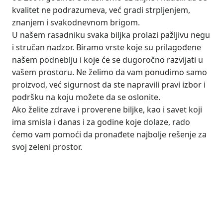
kvalitet ne podrazumeva, već gradi strpljenjem,
znanjem i svakodnevnom brigom.
U našem rasadniku svaka biljka prolazi pažljivu negu
i stručan nadzor. Biramo vrste koje su prilagođene
našem podneblju i koje će se dugoročno razvijati u
vašem prostoru. Ne želimo da vam ponudimo samo
proizvod, već sigurnost da ste napravili pravi izbor i
podršku na koju možete da se oslonite.
Ako želite zdrave i proverene biljke, kao i savet koji
ima smisla i danas i za godine koje dolaze, rado
ćemo vam pomoći da pronađete najbolje rešenje za
svoj zeleni prostor.