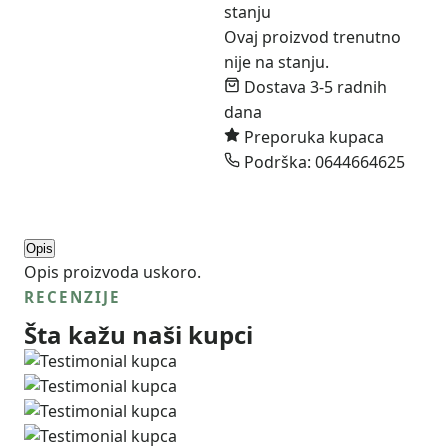
stanju
Ovaj proizvod trenutno
nije na stanju.
Dostava 3-5 radnih
dana
Preporuka kupaca
Podrška: 0644664625
Opis
Opis proizvoda uskoro.
RECENZIJE
Šta kažu naši kupci