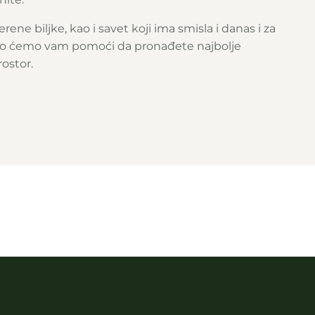
erene biljke, kao i savet koji ima smisla i danas i za
ado ćemo vam pomoći da pronađete najbolje
rostor.