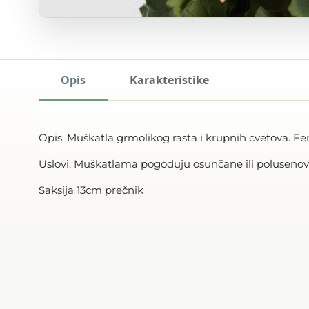
Opis
Karakteristike
Opis: Muškatla grmolikog rasta i krupnih cvetova. Fen
Uslovi: Muškatlama pogoduju osunčane ili polusenovi
Saksija 13cm prečnik