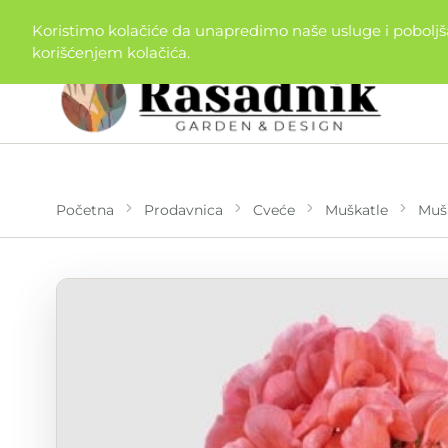
064/4664625
|
js.rasadnik@gmail.com
Koristimo kolačiće da unapredimo naše usluge i poboljšam
korišćenjem kolačića.
Početna
Prodavnica
Cveće
Muškatle
Mušk