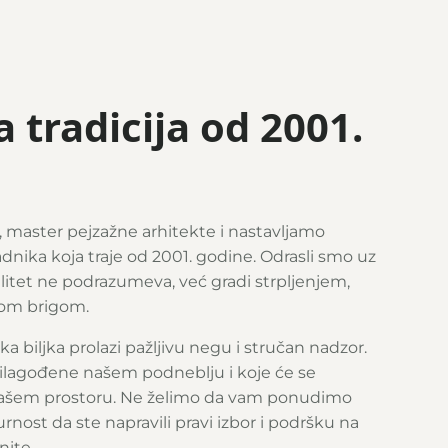
 tradicija od 2001.
, master pejzažne arhitekte i nastavljamo
adnika koja traje od 2001. godine. Odrasli smo uz
valitet ne podrazumeva, već gradi strpljenjem,
om brigom.
 biljka prolazi pažljivu negu i stručan nadzor.
rilagođene našem podneblju i koje će se
 vašem prostoru. Ne želimo da vam ponudimo
rnost da ste napravili pravi izbor i podršku na
nite.