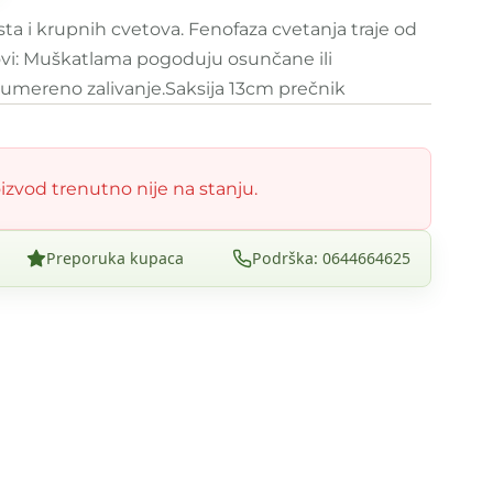
ta i krupnih cvetova. Fenofaza cvetanja traje od
ovi: Muškatlama pogoduju osunčane ili
 umereno zalivanje.Saksija 13cm prečnik
izvod trenutno nije na stanju.
Preporuka kupaca
Podrška: 0644664625