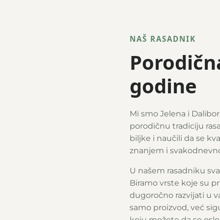
NAŠ RASADNIK
Porodična
godine
Mi smo Jelena i Dalibor
porodičnu tradiciju ras
biljke i naučili da se k
znanjem i svakodnevn
U našem rasadniku svaka
Biramo vrste koje su p
dugoročno razvijati u
samo proizvod, već sigu
koju možete da se oslo