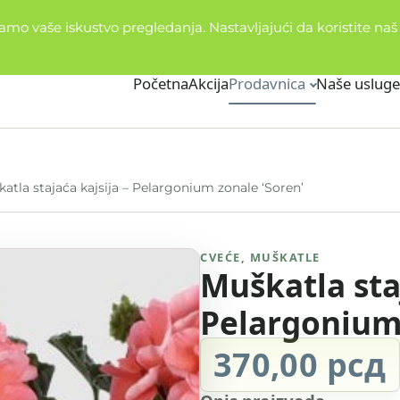
o vaše iskustvo pregledanja. Nastavljajući da koristite naš s
Početna
Akcija
Prodavnica
Naše usluge
atla stajaća kajsija – Pelargonium zonale ‘Soren’
CVEĆE
,
MUŠKATLE
Muškatla staj
Pelargonium 
370,00
рсд