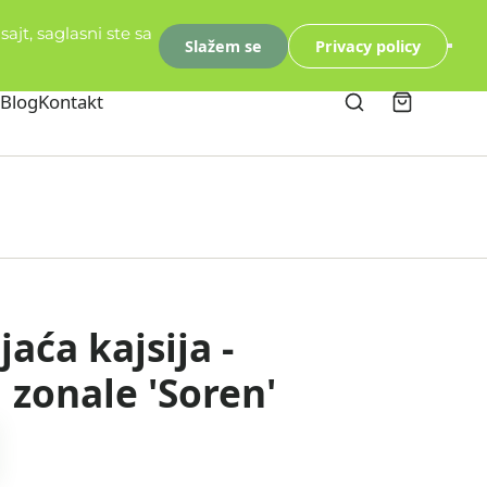
ajt, saglasni ste sa
Slažem se
Privacy policy
Blog
Kontakt
aća kajsija -
zonale 'Soren'