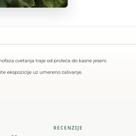
ofaza cvetanja traje od proleća do kasne jeseni.
te ekspozicije uz umereno zalivanje.
RECENZIJE