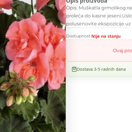
Opis proizvoda
Opis: Muškatla grmolikog ras
proleća do kasne jeseni.Usl
polusenovite ekspozicije uz
Dostupnost:
Nije na stanju
Ovaj pro
Dostava 3-5 radnih dana