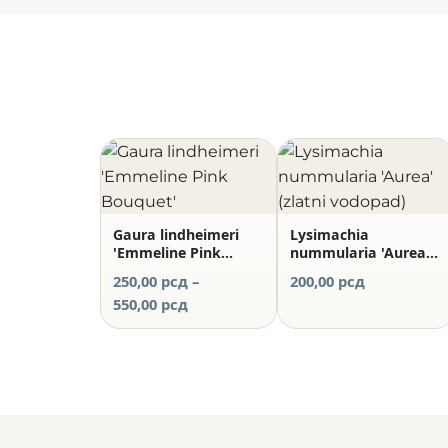
Gaura lindheimeri
Lysimachia
'Emmeline Pink
nummularia 'Aurea'
Bouquet'
(zlatni vodopad)
250,00
рсд
–
200,00
рсд
Raspon
550,00
рсд
cena:
od
250,00 рсд
do
550,00 рсд