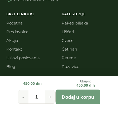
BRZI LINKOVI
KATEGORIJE
Početna
Paketi biljaka
Prodavnica
Lišćari
Akcija
Cveće
Kontakt
Četinari
Uslovi poslovanja
Perene
Blog
Puzavice
Ukupno
450,00 din
450,00 din
© 2026 Rasadnikcveca.rs. Sva prava zadržana.
Dodaj u korpu
-
+
Politika kolačića