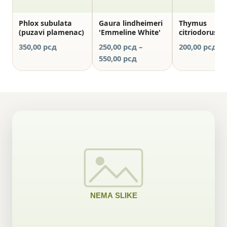
Phlox subulata
Gaura lindheimeri
Thymus
(puzavi plamenac)
'Emmeline White'
citriodorus
‘Aureus’
350,00
рсд
250,00
рсд
–
200,00
рсд
Raspon
550,00
рсд
cena:
od
250,00 рсд
do
550,00 рсд