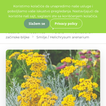
Koristimo kolačiće da unapredimo naše usluge i
poboljšamo vaše iskustvo pregledanja. Nastavljajući da
koristite naš sajt, saglasni ste sa korišćenjem kolačića.
Slažem se
Privacy policy
Početna
Prodavnica
Perene
Aromatične i
začinske biljke
Smilje / Helichrysum arenarium