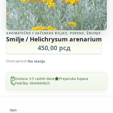
AROMATIČNE I ZAČINSKE BILJKE
,
PERENE
,
ŽBUNJE
Smilje / Helichrysum arenarium
450,00
рсд
Dostupnost:
Na stanju
Dostava 3-5 radnih dana
Preporuka kupaca
Podrška: 0644664625
Opis