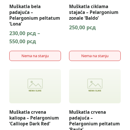
Opcije
Muškatla bela
Muškatla ciklama
mogu
padajuća –
stajaća – Pelargonium
biti
Pelargonium peltatum
zonale ‘Baldo’
‘Lona’
izabrane
250,00
рсд
na
230,00
рсд
–
stranici
Raspon
550,00
рсд
proizvoda.
cena:
Nema na stanju
Nema na stanju
od
230,00 рсд
Ovaj
Ovaj
do
proizvod
proizvod
550,00 рсд
ima
ima
više
više
varijanti.
varijanti.
Opcije
Opcije
Muškatla crvena
Muškatla crvena
mogu
mogu
kaliopa – Pelargonium
padajuća –
biti
biti
‘Calliope Dark Red’
Pelargonium peltatum
‘Paula’