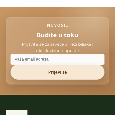
NOVOSTI
Budite u toku
Prijavite se za savete o nezi biljaka i
ekskluzivne popuste
Prijavi se