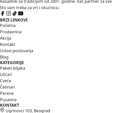
Rasadnik sa tradicijom od 2001. godine. Vaš partner za sve
što vam treba za vrt i okućnicu.
BRZI LINKOVI
Početna
Prodavnica
Akcija
Kontakt
Uslovi poslovanja
Blog
KATEGORIJE
Paketi biljaka
Lišćari
Cveće
Četinari
Perene
Puzavice
KONTAKT
Ugrinovci 103, Beograd