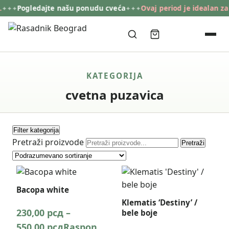
Pogledajte našu ponudu cveća
Ovaj period je idealan za 
✦✦✦
✦✦✦
KATEGORIJA
cvetna puzavica
Filter kategorija
Pretraži proizvode
Pretraži
Bacopa white
Klematis ‘Destiny’ /
230,00
рсд
–
bele boje
550,00
рсд
Raspon