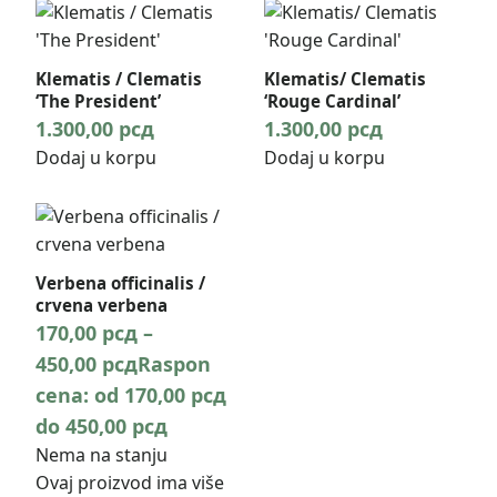
Klematis / Clematis
Klematis/ Clematis
‘The President’
‘Rouge Cardinal’
1.300,00
рсд
1.300,00
рсд
Dodaj u korpu
Dodaj u korpu
Verbena officinalis /
crvena verbena
170,00
рсд
–
450,00
рсд
Raspon
cena: od 170,00 рсд
do 450,00 рсд
Nema na stanju
Ovaj proizvod ima više