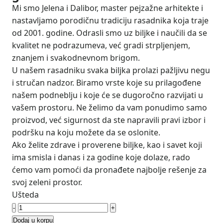
Mi smo Jelena i Dalibor, master pejzažne arhitekte i
nastavljamo porodičnu tradiciju rasadnika koja traje
od 2001. godine. Odrasli smo uz biljke i naučili da se
kvalitet ne podrazumeva, već gradi strpljenjem,
znanjem i svakodnevnom brigom.
U našem rasadniku svaka biljka prolazi pažljivu negu
i stručan nadzor. Biramo vrste koje su prilagođene
našem podneblju i koje će se dugoročno razvijati u
vašem prostoru. Ne želimo da vam ponudimo samo
proizvod, već sigurnost da ste napravili pravi izbor i
podršku na koju možete da se oslonite.
Ako želite zdrave i proverene biljke, kao i savet koji
ima smisla i danas i za godine koje dolaze, rado
ćemo vam pomoći da pronađete najbolje rešenje za
svoj zeleni prostor.
Ušteda
-
+
Dodaj u korpu