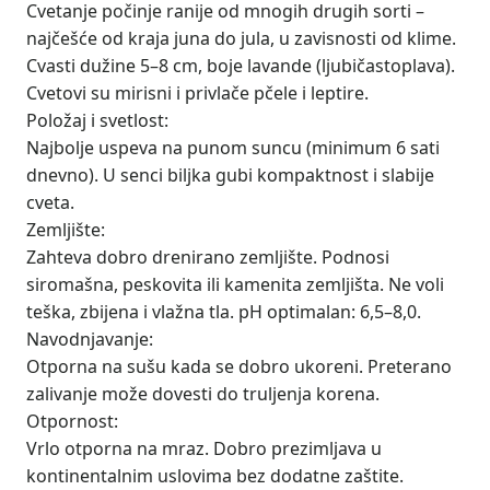
Cvetanje počinje ranije od mnogih drugih sorti –
najčešće od kraja juna do jula, u zavisnosti od klime.
Cvasti dužine 5–8 cm, boje lavande (ljubičastoplava).
Cvetovi su mirisni i privlače pčele i leptire.
Položaj i svetlost:
Najbolje uspeva na punom suncu (minimum 6 sati
dnevno). U senci biljka gubi kompaktnost i slabije
cveta.
Zemljište:
Zahteva dobro drenirano zemljište. Podnosi
siromašna, peskovita ili kamenita zemljišta. Ne voli
teška, zbijena i vlažna tla. pH optimalan: 6,5–8,0.
Navodnjavanje:
Otporna na sušu kada se dobro ukoreni. Preterano
zalivanje može dovesti do truljenja korena.
Otpornost:
Vrlo otporna na mraz. Dobro prezimljava u
kontinentalnim uslovima bez dodatne zaštite.