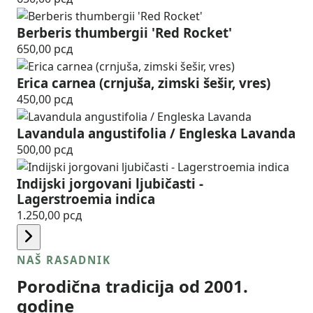
Berberis thumbergii 'Red Rocket'
650,00
рсд
Erica carnea (crnjuša, zimski šešir, vres)
450,00
рсд
Lavandula angustifolia / Engleska Lavanda
500,00
рсд
Indijski jorgovani ljubičasti -
Lagerstroemia indica
1.250,00
рсд
NAŠ RASADNIK
Porodična tradicija od 2001.
godine