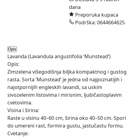
dana
Preporuka kupaca
Podrška: 0644664625
Opis
Lavanda (Lavandula angustifolia ‘Munstead’)
Opis:
Zimzelena višegodišnja biljka kompaktnog i gustog
rasta. Sorta ‘Munstead’ je jedna od najpoznatijih i
najotpornijih engleskih lavandi, sa uskim
sivozelenim listovima i mirisnim, ljubičastoplavim
cvetovima.
Visina i širina:
Raste u visinu 40–60 cm, širina oko 40–50 cm. Spori
do umereni rast, formira gustu, jastučastu formu.
Cvetanje: