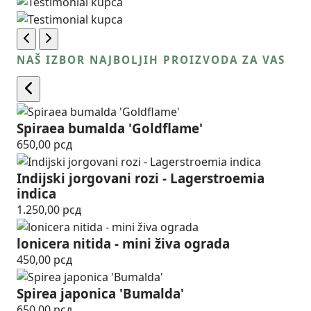
NAŠ IZBOR NAJBOLJIH PROIZVODA ZA VAS
Spiraea bumalda 'Goldflame'
650,00
рсд
Indijski jorgovani rozi - Lagerstroemia
indica
1.250,00
рсд
lonicera nitida - mini živa ograda
450,00
рсд
Spirea japonica 'Bumalda'
650,00
рсд