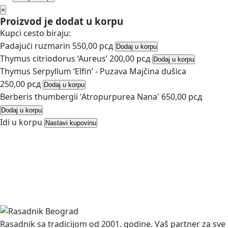
×
Proizvod je dodat u korpu
Kupci cesto biraju:
Padajući ruzmarin
550,00
рсд
Dodaj u korpu
Thymus citriodorus ‘Aureus’
200,00
рсд
Dodaj u korpu
Thymus Serpyllum ‘Elfin’ - Puzava Majčina dušica
250,00
рсд
Dodaj u korpu
Berberis thumbergii 'Atropurpurea Nana'
650,00
рсд
Dodaj u korpu
Idi u korpu
Nastavi kupovinu
Rasadnik sa tradicijom od 2001. godine. Vaš partner za sve