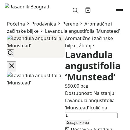
Početna
Prodavnica
Perene
Aromatične i
začinske biljke
Lavandula angustifolia ‘Munstead’
Aromatične i začinske
biljke
,
Žbunje
Lavandula
angustifolia
‘Munstead’
550,00
рсд
Dostupnost:
Na stanju
Lavandula angustifolia
‘Munstead’ količina
Dodaj u korpu
Dostava 3-5 radnih