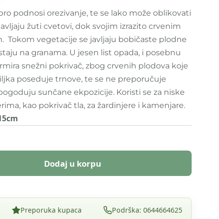
bro podnosi orezivanje, te se lako može oblikovati
javljaju žuti cvetovi, dok svojim izrazito crvenim
. Tokom vegetacije se javljaju bobičaste plodne
taju na granama. U jesen list opada, i posebnu
ormira snežni pokrivač, zbog crvenih plodova koje
iljka poseduje trnove, te se ne preporučuje
 pogoduju sunčane ekpozicije. Koristi se za niske
ima, kao pokrivač tla, za žardinjere i kamenjare.
Ø15cm
Dodaj u korpu
Preporuka kupaca
Podrška: 0644664625