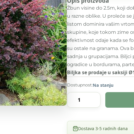
Opis proizvoda
Žbun visine do 2.5m, koji do
u razne oblike. U proleće se 
listom dominira vašim vrtom
skupine, koje tokom zime os
efektivnost odaje kada se f
su ostale na granama. Ova b
sadnja u grupacijama. Biljci
ogradice u bordurama, parter
Biljka se prodaje u saksiji 
Dostupnost:
Na stanju
Berberis
thunbergii
'Atropurpurea'
(tumbergova
žutika)
Dostava 3-5 radnih dana
količina