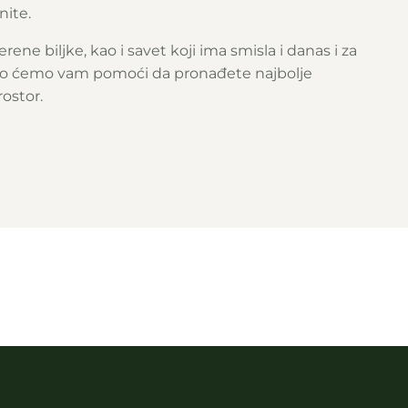
nite.
erene biljke, kao i savet koji ima smisla i danas i za
ado ćemo vam pomoći da pronađete najbolje
rostor.