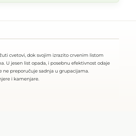
žuti cvetovi, dok svojim izrazito crvenim listom
 U jesen list opada, i posebnu efektivnost odaje
 se ne preporučuje sadnja u grupacijama.
njere i kamenjare.