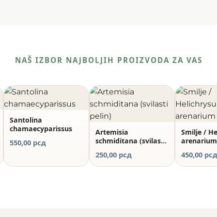
NAŠ IZBOR NAJBOLJIH PROIZVODA ZA VAS
Santolina
chamaecyparissus
Artemisia
Smilje / H
schmiditana (svilasti
arenariu
550,00
рсд
pelin)
250,00
рсд
450,00
рс