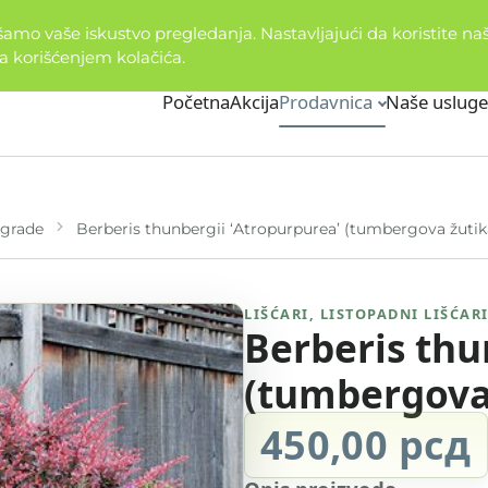
mo vaše iskustvo pregledanja. Nastavljajući da koristite naš 
a korišćenjem kolačića.
Početna
Akcija
Prodavnica
Naše usluge
ograde
Berberis thunbergii ‘Atropurpurea’ (tumbergova žutik
LIŠĆARI
,
LISTOPADNI LIŠĆAR
Berberis thu
(tumbergova
450,00
рсд