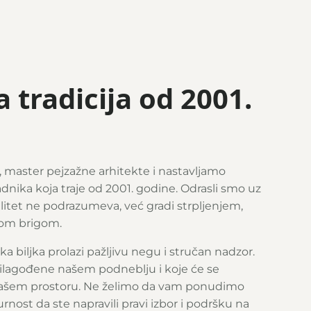
 tradicija od 2001.
, master pejzažne arhitekte i nastavljamo
adnika koja traje od 2001. godine. Odrasli smo uz
valitet ne podrazumeva, već gradi strpljenjem,
om brigom.
 biljka prolazi pažljivu negu i stručan nadzor.
rilagođene našem podneblju i koje će se
 vašem prostoru. Ne želimo da vam ponudimo
rnost da ste napravili pravi izbor i podršku na