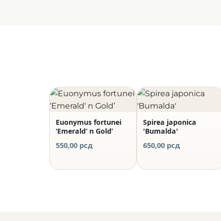
Euonymus fortunei
Spirea japonica
‘Emerald‘ n Gold’
'Bumalda'
550,00
рсд
650,00
рсд