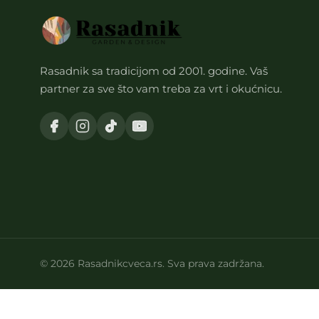
Rasadnik sa tradicijom od 2001. godine. Vaš
partner za sve što vam treba za vrt i okućnicu.
© 2026 Rasadnikcveca.rs. Sva prava zadržana.