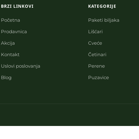
BRZI LINKOVI
KATEGORIJE
Početna
Paketi biljaka
Prodavnica
Lišćari
Akcija
Cveće
Kontakt
Četinari
Uslovi poslovanja
Perene
Blog
Puzavice