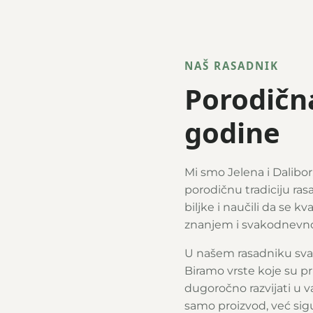
NAŠ RASADNIK
Porodična
godine
Mi smo Jelena i Dalibor
porodičnu tradiciju ras
biljke i naučili da se k
znanjem i svakodnevn
U našem rasadniku svaka
Biramo vrste koje su p
dugoročno razvijati u
samo proizvod, već sigu