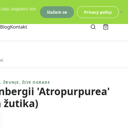
sajt, saglasni ste
Slažem se
Privacy policy
Blog
Kontakt
a)
I
,
ŽBUNJE
,
ŽIVE OGRADE
nbergii 'Atropurpurea'
 žutika)