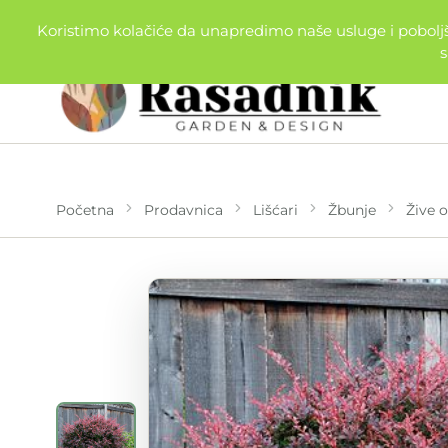
064/4664625
|
js.rasadnik@gmail.com
Koristimo kolačiće da unapredimo naše usluge i poboljša
s
Početna
Prodavnica
Lišćari
Žbunje
Žive 