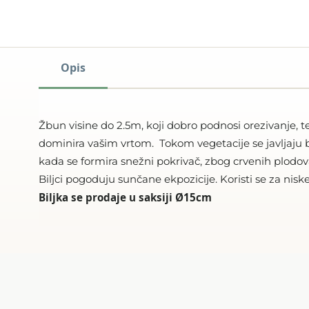
Opis
Žbun visine do 2.5m, koji dobro podnosi orezivanje, te
dominira vašim vrtom. Tokom vegetacije se javljaju 
kada se formira snežni pokrivač, zbog crvenih plodov
Biljci pogoduju sunčane ekpozicije. Koristi se za nis
Biljka se prodaje u saksiji Ø15cm