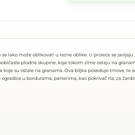
 se lako može oblikovati u razne oblike. U proleće se javljaju 
bobičaste plodne skupine, koje tokom zime ostaju na granama.
a koje su ostale na granama. Ova biljka poseduje trnove, te
ke ogradice u bordurama, parterima, kao pokrivač tla, za žardi